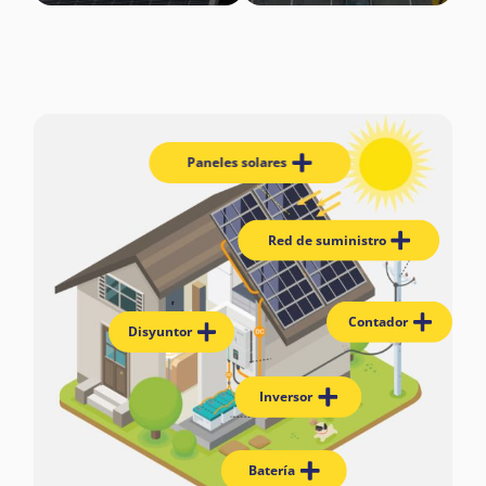
Paneles solares
Red de suministro
Contador
Disyuntor
Inversor
Batería