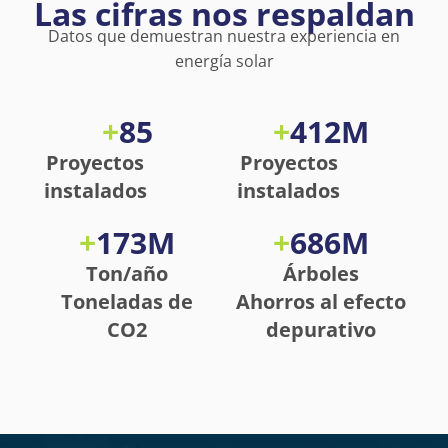
Las cifras nos respaldan
Datos que demuestran nuestra experiencia en
energía solar
+
85
+
412
M
Proyectos
Proyectos
instalados
instalados
+
173
M
+
686
M
Ton/año
Árboles
Toneladas de
Ahorros al efecto
CO2
depurativo